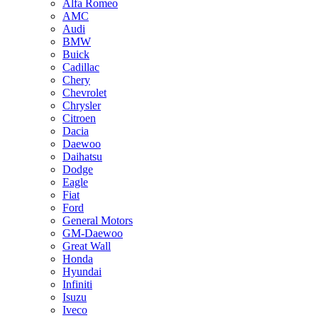
Alfa Romeo
AMC
Audi
BMW
Buick
Cadillac
Chery
Chevrolet
Chrysler
Citroen
Dacia
Daewoo
Daihatsu
Dodge
Eagle
Fiat
Ford
General Motors
GM-Daewoo
Great Wall
Honda
Hyundai
Infiniti
Isuzu
Iveco