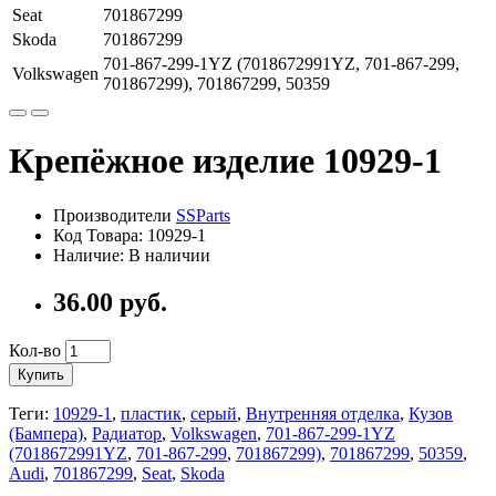
Seat
701867299
Skoda
701867299
701-867-299-1YZ (7018672991YZ, 701-867-299,
Volkswagen
701867299), 701867299, 50359
Крепёжное изделие 10929-1
Производители
SSParts
Код Товара:
10929-1
Наличие:
В наличии
36.00
руб.
Кол-во
Купить
Теги:
10929-1
,
пластик
,
серый
,
Внутренняя отделка
,
Кузов
(Бампера)
,
Радиатор
,
Volkswagen
,
701-867-299-1YZ
(7018672991YZ
,
701-867-299
,
701867299)
,
701867299
,
50359
,
Audi
,
701867299
,
Seat
,
Skoda