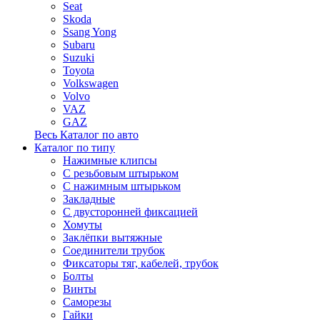
Seat
Skoda
Ssang Yong
Subaru
Suzuki
Toyota
Volkswagen
Volvo
VAZ
GAZ
Весь Каталог по авто
Каталог по типу
Нажимные клипсы
С резьбовым штырьком
С нажимным штырьком
Закладные
С двусторонней фиксацией
Хомуты
Заклёпки вытяжные
Соединители трубок
Фиксаторы тяг, кабелей, трубок
Болты
Винты
Саморезы
Гайки