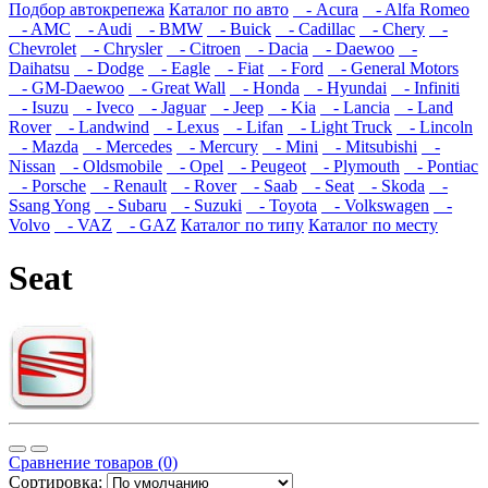
Подбор автокрепежа
Каталог по авто
- Acura
- Alfa Romeo
- AMC
- Audi
- BMW
- Buick
- Cadillac
- Chery
-
Chevrolet
- Chrysler
- Citroen
- Dacia
- Daewoo
-
Daihatsu
- Dodge
- Eagle
- Fiat
- Ford
- General Motors
- GM-Daewoo
- Great Wall
- Honda
- Hyundai
- Infiniti
- Isuzu
- Iveco
- Jaguar
- Jeep
- Kia
- Lancia
- Land
Rover
- Landwind
- Lexus
- Lifan
- Light Truck
- Lincoln
- Mazda
- Mercedes
- Mercury
- Mini
- Mitsubishi
-
Nissan
- Oldsmobile
- Opel
- Peugeot
- Plymouth
- Pontiac
- Porsche
- Renault
- Rover
- Saab
- Seat
- Skoda
-
Ssang Yong
- Subaru
- Suzuki
- Toyota
- Volkswagen
-
Volvo
- VAZ
- GAZ
Каталог по типу
Каталог по месту
Seat
Сравнение товаров (0)
Сортировка: