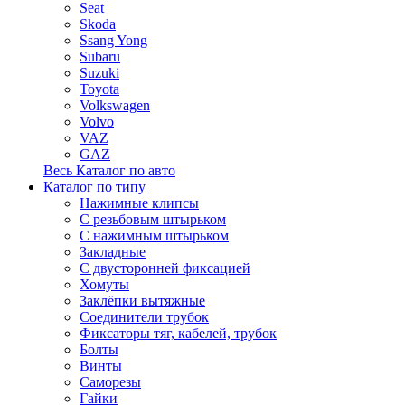
Seat
Skoda
Ssang Yong
Subaru
Suzuki
Toyota
Volkswagen
Volvo
VAZ
GAZ
Весь Каталог по авто
Каталог по типу
Нажимные клипсы
С резьбовым штырьком
С нажимным штырьком
Закладные
С двусторонней фиксацией
Хомуты
Заклёпки вытяжные
Соединители трубок
Фиксаторы тяг, кабелей, трубок
Болты
Винты
Саморезы
Гайки