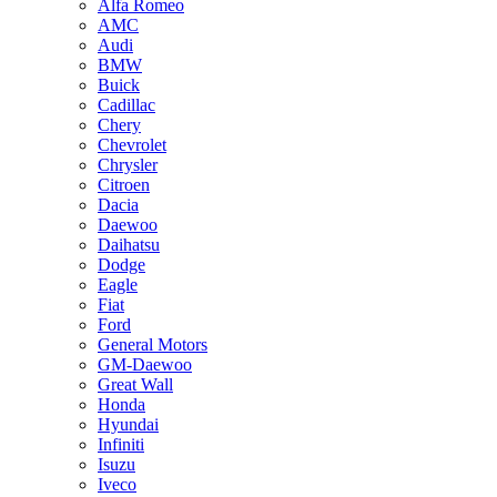
Alfa Romeo
AMC
Audi
BMW
Buick
Cadillac
Chery
Chevrolet
Chrysler
Citroen
Dacia
Daewoo
Daihatsu
Dodge
Eagle
Fiat
Ford
General Motors
GM-Daewoo
Great Wall
Honda
Hyundai
Infiniti
Isuzu
Iveco