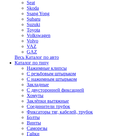
Seat
Skoda
Ssang Yong
Subaru
Suzuki
Toyota
Volkswagen
Volvo
VAZ
GAZ
Весь Каталог по авто
Каталог по типу
Нажимные клипсы
С резьбовым штырьком
С нажимным штырьком
Закладные
С двусторонней фиксацией
Хомуты
Заклёпки вытяжные
Соединители трубок
Фиксаторы тяг, кабелей, трубок
Болты
Винты
Саморезы
Гайки