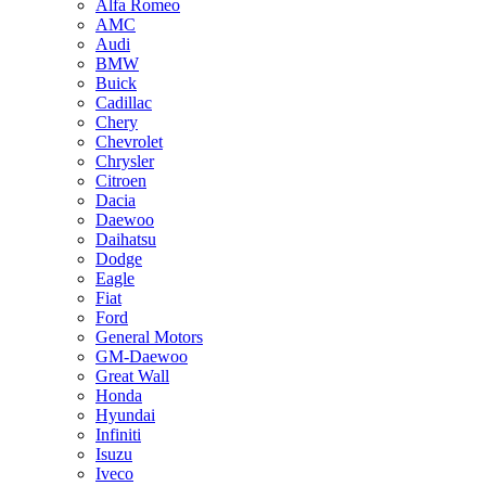
Alfa Romeo
AMC
Audi
BMW
Buick
Cadillac
Chery
Chevrolet
Chrysler
Citroen
Dacia
Daewoo
Daihatsu
Dodge
Eagle
Fiat
Ford
General Motors
GM-Daewoo
Great Wall
Honda
Hyundai
Infiniti
Isuzu
Iveco