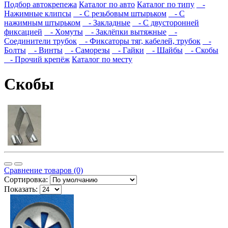
Подбор автокрепежа
Каталог по авто
Каталог по типу
-
Нажимные клипсы
- С резьбовым штырьком
- С
нажимным штырьком
- Закладные
- С двусторонней
фиксацией
- Хомуты
- Заклёпки вытяжные
-
Соединители трубок
- Фиксаторы тяг, кабелей, трубок
-
Болты
- Винты
- Саморезы
- Гайки
- Шайбы
- Скобы
- Прочий крепёж
Каталог по месту
Скобы
Сравнение товаров (0)
Сортировка:
Показать: