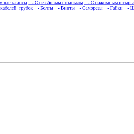
мные клипсы
- С резьбовым штырьком
- С нажимным штырь
кабелей, трубок
- Болты
- Винты
- Саморезы
- Гайки
- Ш