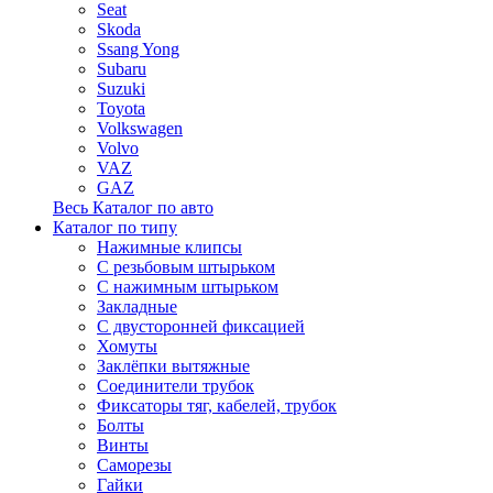
Seat
Skoda
Ssang Yong
Subaru
Suzuki
Toyota
Volkswagen
Volvo
VAZ
GAZ
Весь Каталог по авто
Каталог по типу
Нажимные клипсы
С резьбовым штырьком
С нажимным штырьком
Закладные
С двусторонней фиксацией
Хомуты
Заклёпки вытяжные
Соединители трубок
Фиксаторы тяг, кабелей, трубок
Болты
Винты
Саморезы
Гайки