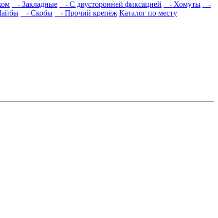
ком
- Закладные
- С двусторонней фиксацией
- Хомуты
-
айбы
- Скобы
- Прочий крепёж
Каталог по месту