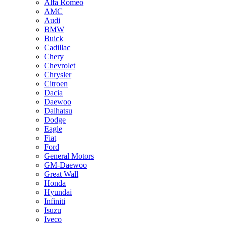
Alfa Romeo
AMC
Audi
BMW
Buick
Cadillac
Chery
Chevrolet
Chrysler
Citroen
Dacia
Daewoo
Daihatsu
Dodge
Eagle
Fiat
Ford
General Motors
GM-Daewoo
Great Wall
Honda
Hyundai
Infiniti
Isuzu
Iveco