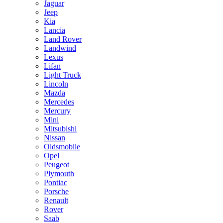
Jaguar
Jeep
Kia
Lancia
Land Rover
Landwind
Lexus
Lifan
Light Truck
Lincoln
Mazda
Mercedes
Mercury
Mini
Mitsubishi
Nissan
Oldsmobile
Opel
Peugeot
Plymouth
Pontiac
Porsche
Renault
Rover
Saab