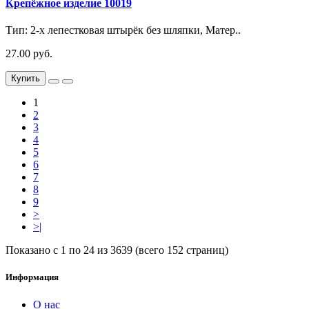
Крепёжное изделие 10019
Тип: 2-х лепестковая штырёк без шляпки, Матер..
27.00 руб.
Купить
1
2
3
4
5
6
7
8
9
>
>|
Показано с 1 по 24 из 3639 (всего 152 страниц)
Информация
О нас