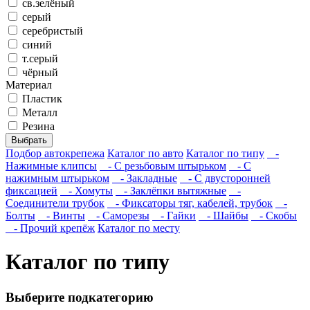
св.зелёный
серый
серебристый
синий
т.серый
чёрный
Материал
Пластик
Металл
Резина
Выбрать
Подбор автокрепежа
Каталог по авто
Каталог по типу
-
Нажимные клипсы
- С резьбовым штырьком
- С
нажимным штырьком
- Закладные
- С двусторонней
фиксацией
- Хомуты
- Заклёпки вытяжные
-
Соединители трубок
- Фиксаторы тяг, кабелей, трубок
-
Болты
- Винты
- Саморезы
- Гайки
- Шайбы
- Скобы
- Прочий крепёж
Каталог по месту
Каталог по типу
Выберите подкатегорию