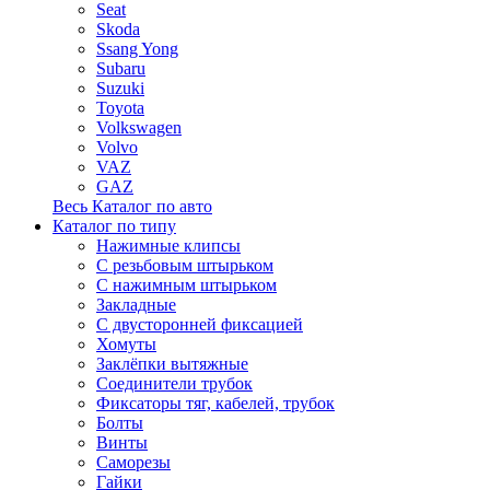
Seat
Skoda
Ssang Yong
Subaru
Suzuki
Toyota
Volkswagen
Volvo
VAZ
GAZ
Весь Каталог по авто
Каталог по типу
Нажимные клипсы
С резьбовым штырьком
С нажимным штырьком
Закладные
С двусторонней фиксацией
Хомуты
Заклёпки вытяжные
Соединители трубок
Фиксаторы тяг, кабелей, трубок
Болты
Винты
Саморезы
Гайки