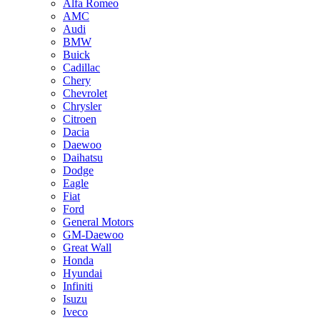
Alfa Romeo
AMC
Audi
BMW
Buick
Cadillac
Chery
Chevrolet
Chrysler
Citroen
Dacia
Daewoo
Daihatsu
Dodge
Eagle
Fiat
Ford
General Motors
GM-Daewoo
Great Wall
Honda
Hyundai
Infiniti
Isuzu
Iveco