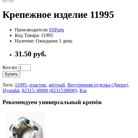
Крепежное изделие 11995
Производители
SSParts
Код Товара:
11995
Наличие:
Ожидание 1 день
31.50
руб.
Кол-во
Купить
Теги:
11995
,
пластик
,
жёлтый
,
Внутренняя отделка (Двери)
,
Hyundai
,
82315-38000 (8231538000)
,
Kia
Рекомендуем универсальный крепёж