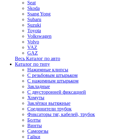
Seat
Skoda
Ssang Yong
Subaru
Suzuki
Toyota
Volkswagen
Volvo
VAZ
GAZ
Весь Каталог по авто
Каталог по типу
Нажимные клипсы
С резьбовым штырьком
С нажимным штырьком
Закладные
С двусторонней фиксацией
Хомуты
Заклёпки вытяжные
Соединители трубок
Фиксаторы тяг, кабелей, трубок
Болты
Винты
Саморезы
Гайки