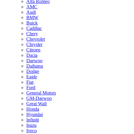
Alfa Romeo
AMC
Audi
BMW
Buick
Cadillac
Chery
Chevrolet
Chrysler
Citroen
Dacia
Daewoo
Daihatsu
Dodge
Eagle
Fiat
Ford
General Motors
GM-Daewoo
Great Wall
Honda
Hyundai
Infiniti
Isuzu
Iveco