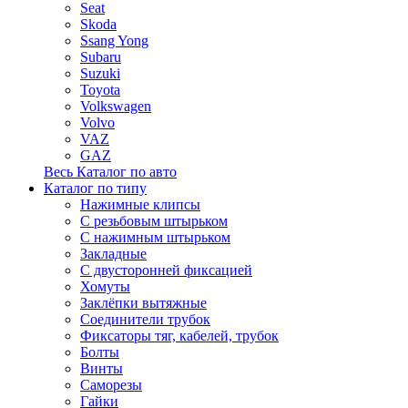
Seat
Skoda
Ssang Yong
Subaru
Suzuki
Toyota
Volkswagen
Volvo
VAZ
GAZ
Весь Каталог по авто
Каталог по типу
Нажимные клипсы
С резьбовым штырьком
С нажимным штырьком
Закладные
С двусторонней фиксацией
Хомуты
Заклёпки вытяжные
Соединители трубок
Фиксаторы тяг, кабелей, трубок
Болты
Винты
Саморезы
Гайки