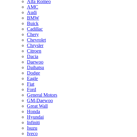
Alfa Romeo
AMC
Audi
BMW
Buick
Cadillac
Chery
Chevrolet
Chrysler
Citroen
Dacia
Daewoo
Daihatsu
Dodge
Eagle
Fiat
Ford
General Motors
GM-Daewoo
Great Wall
Honda
Hyundai
Infiniti
Isuzu
Iveco