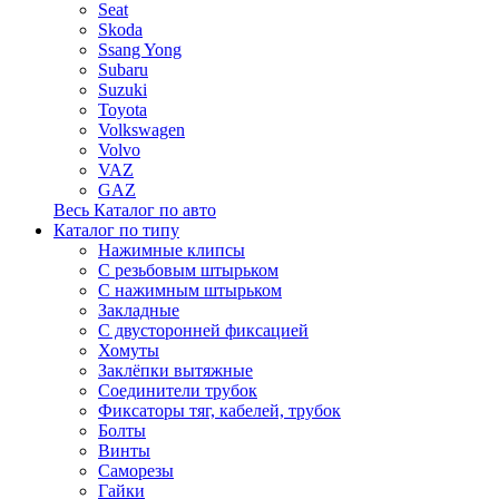
Seat
Skoda
Ssang Yong
Subaru
Suzuki
Toyota
Volkswagen
Volvo
VAZ
GAZ
Весь Каталог по авто
Каталог по типу
Нажимные клипсы
С резьбовым штырьком
С нажимным штырьком
Закладные
С двусторонней фиксацией
Хомуты
Заклёпки вытяжные
Соединители трубок
Фиксаторы тяг, кабелей, трубок
Болты
Винты
Саморезы
Гайки