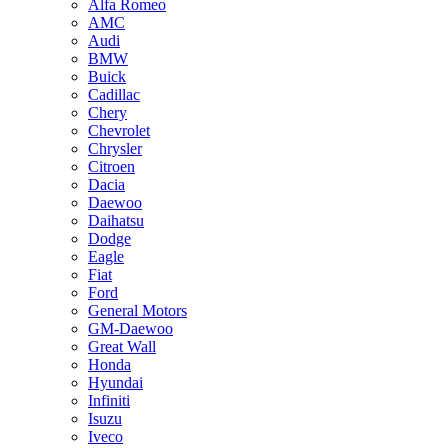
Alfa Romeo
AMC
Audi
BMW
Buick
Cadillac
Chery
Chevrolet
Chrysler
Citroen
Dacia
Daewoo
Daihatsu
Dodge
Eagle
Fiat
Ford
General Motors
GM-Daewoo
Great Wall
Honda
Hyundai
Infiniti
Isuzu
Iveco