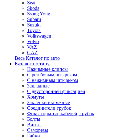
Seat
Skoda
Ssang Yong
Subaru
Suzuki
Toyota
Volkswagen
Volvo
VAZ
GAZ
Весь Каталог по авто
Каталог по типу
Нажимные клипсы
С резьбовым штырьком
С нажимным штырьком
Закладные
С двусторонней фиксацией
Хомуты
Заклёпки вытяжные
Соединители трубок
Фиксаторы тяг, кабелей, трубок
Болты
Винты
Саморезы
Гайки