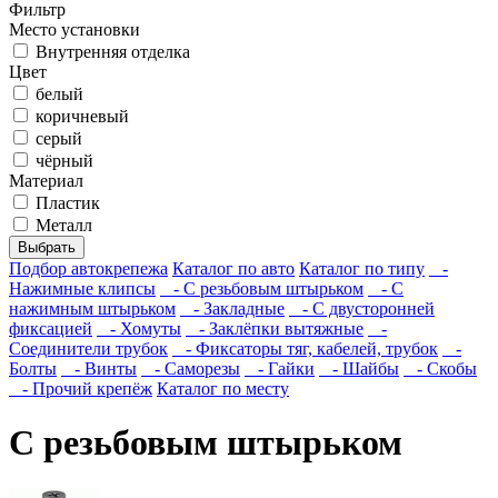
Фильтр
Место установки
Внутренняя отделка
Цвет
белый
коричневый
серый
чёрный
Материал
Пластик
Металл
Выбрать
Подбор автокрепежа
Каталог по авто
Каталог по типу
-
Нажимные клипсы
- С резьбовым штырьком
- С
нажимным штырьком
- Закладные
- С двусторонней
фиксацией
- Хомуты
- Заклёпки вытяжные
-
Соединители трубок
- Фиксаторы тяг, кабелей, трубок
-
Болты
- Винты
- Саморезы
- Гайки
- Шайбы
- Скобы
- Прочий крепёж
Каталог по месту
С резьбовым штырьком