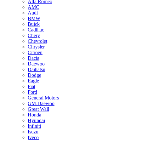
Alfa Romeo
AMC
Audi
BMW
Buick
Cadillac
Chery
Chevrolet
Chrysler
Citroen
Dacia
Daewoo
Daihatsu
Dodge
Eagle
Fiat
Ford
General Motors
GM-Daewoo
Great Wall
Honda
Hyundai
Infiniti
Isuzu
Iveco