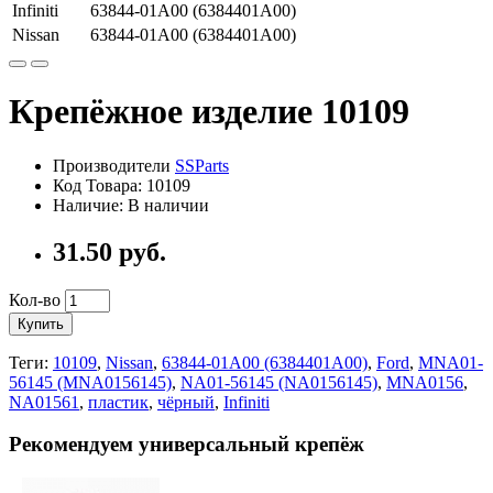
Infiniti
63844-01A00 (6384401A00)
Nissan
63844-01A00 (6384401A00)
Крепёжное изделие 10109
Производители
SSParts
Код Товара:
10109
Наличие:
В наличии
31.50
руб.
Кол-во
Купить
Теги:
10109
,
Nissan
,
63844-01A00 (6384401A00)
,
Ford
,
MNA01-
56145 (MNA0156145)
,
NA01-56145 (NA0156145)
,
MNA0156
,
NA01561
,
пластик
,
чёрный
,
Infiniti
Рекомендуем универсальный крепёж