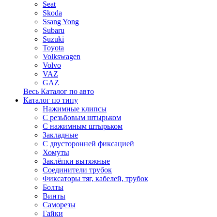
Seat
Skoda
Ssang Yong
Subaru
Suzuki
Toyota
Volkswagen
Volvo
VAZ
GAZ
Весь Каталог по авто
Каталог по типу
Нажимные клипсы
С резьбовым штырьком
С нажимным штырьком
Закладные
С двусторонней фиксацией
Хомуты
Заклёпки вытяжные
Соединители трубок
Фиксаторы тяг, кабелей, трубок
Болты
Винты
Саморезы
Гайки