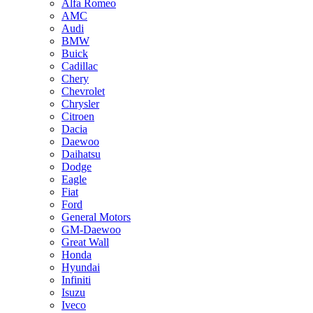
Alfa Romeo
AMC
Audi
BMW
Buick
Cadillac
Chery
Chevrolet
Chrysler
Citroen
Dacia
Daewoo
Daihatsu
Dodge
Eagle
Fiat
Ford
General Motors
GM-Daewoo
Great Wall
Honda
Hyundai
Infiniti
Isuzu
Iveco