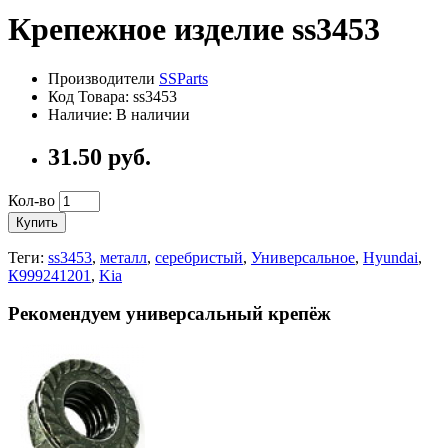
Крепежное изделие ss3453
Производители
SSParts
Код Товара:
ss3453
Наличие:
В наличии
31.50
руб.
Кол-во
Купить
Теги:
ss3453
,
металл
,
серебристый
,
Универсальное
,
Hyundai
,
К999241201
,
Kia
Рекомендуем универсальный крепёж