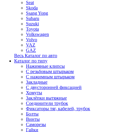
Seat
Skoda
Ssang Yong
Subaru
Suzuki
Toyota
Volkswagen
Volvo
VAZ
GAZ
Весь Каталог по авто
Каталог по типу
Нажимные клипсы
С резьбовым штырьком
С нажимным штырьком
Закладные
С двусторонней фиксацией
Хомуты
Заклёпки вытяжные
Соединители трубок
Фиксаторы тяг, кабелей, трубок
Болты
Винты
Саморезы
Гайки