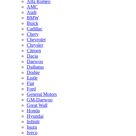
Alfa Romeo
AMC
Audi
BMW
Buick
Cadillac
Chery
Chevrolet
Chrysler
Citroen
Dacia
Daewoo
Daihatsu
Dodge
Eagle
Fiat
Ford
General Motors
GM-Daewoo
Great Wall
Honda
Hyundai
Infiniti
Isuzu
Iveco