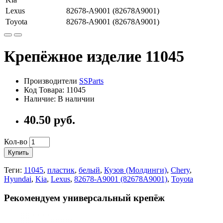
Lexus
82678-A9001 (82678A9001)
Toyota
82678-A9001 (82678A9001)
Крепёжное изделие 11045
Производители
SSParts
Код Товара:
11045
Наличие:
В наличии
40.50
руб.
Кол-во
Купить
Теги:
11045
,
пластик
,
белый
,
Кузов (Молдинги)
,
Chery
,
Hyundai
,
Kia
,
Lexus
,
82678-A9001 (82678A9001)
,
Toyota
Рекомендуем универсальный крепёж