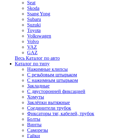
Seat
Skoda
Ssang Yong
Subaru
Suzuki
Toyota
Volkswagen
Volvo
VAZ
GAZ
Весь Каталог по авто
Каталог по типу
Нажимные клипсы
С резьбовым штырьком
С нажимным штырьком
Закладные
С двусторонней фиксацией
Хомуты
Заклёпки вытяжные
Соединители трубок
Фиксаторы тяг, кабелей, трубок
Болты
Винты
Саморезы
Гайки