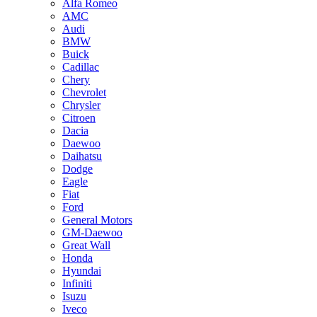
Alfa Romeo
AMC
Audi
BMW
Buick
Cadillac
Chery
Chevrolet
Chrysler
Citroen
Dacia
Daewoo
Daihatsu
Dodge
Eagle
Fiat
Ford
General Motors
GM-Daewoo
Great Wall
Honda
Hyundai
Infiniti
Isuzu
Iveco