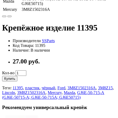
Mazda
GJ6E50715)
Mercury
3M8Z1502316A
Крепёжное изделие 11395
Производители
SSParts
Код Товара:
11395
Наличие:
В наличии
27.00
руб.
Кол-во
Купить
Теги:
11395
,
пластик
,
чёрный
,
Ford
,
3M8Z1502316A
,
3M8Z15
,
Lincoln
,
3M8Z1502316A
,
Mercury
,
Mazda
,
GJ6E-50-715-A
(GJ6E-50715-A; GJ6E-50-715A; GJ6E50715)
Рекомендуем универсальный крепёж