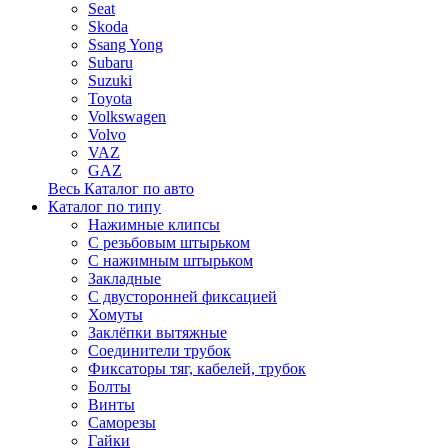
Seat
Skoda
Ssang Yong
Subaru
Suzuki
Toyota
Volkswagen
Volvo
VAZ
GAZ
Весь Каталог по авто
Каталог по типу
Нажимные клипсы
С резьбовым штырьком
С нажимным штырьком
Закладные
С двусторонней фиксацией
Хомуты
Заклёпки вытяжные
Соединители трубок
Фиксаторы тяг, кабелей, трубок
Болты
Винты
Саморезы
Гайки