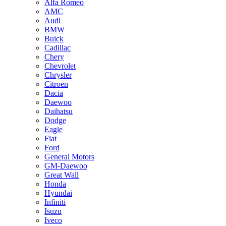
Alfa Romeo
AMC
Audi
BMW
Buick
Cadillac
Chery
Chevrolet
Chrysler
Citroen
Dacia
Daewoo
Daihatsu
Dodge
Eagle
Fiat
Ford
General Motors
GM-Daewoo
Great Wall
Honda
Hyundai
Infiniti
Isuzu
Iveco